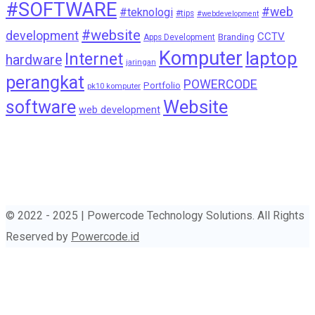
#SOFTWARE
#web
#teknologi
#tips
#webdevelopment
#website
development
CCTV
Branding
Apps Development
Komputer
laptop
Internet
hardware
jaringan
perangkat
POWERCODE
Portfolio
pk10 komputer
Website
software
web development
© 2022 - 2025 | Powercode Technology Solutions. All Rights
Reserved by
Powercode.id