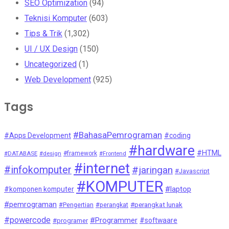
SEO Optimization
(94)
Teknisi Komputer
(603)
Tips & Trik
(1,302)
UI / UX Design
(150)
Uncategorized
(1)
Web Development
(925)
Tags
#BahasaPemrograman
#Apps Development
#coding
#hardware
#HTML
#DATABASE
#design
#framework
#Frontend
#internet
#infokomputer
#jaringan
#Javascript
#KOMPUTER
#laptop
#komponen komputer
#pemrograman
#Pengertian
#perangkat
#perangkat lunak
#powercode
#Programmer
#softwaare
#programer