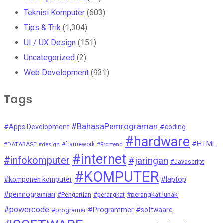
Teknisi Komputer
(603)
Tips & Trik
(1,304)
UI / UX Design
(151)
Uncategorized
(2)
Web Development
(931)
Tags
#BahasaPemrograman
#Apps Development
#coding
#hardware
#HTML
#DATABASE
#design
#framework
#Frontend
#internet
#infokomputer
#jaringan
#Javascript
#KOMPUTER
#laptop
#komponen komputer
#pemrograman
#Pengertian
#perangkat
#perangkat lunak
#powercode
#Programmer
#softwaare
#programer