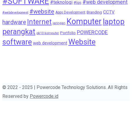
#SOFTWARE
#web development
#teknologi
#tips
#website
CCTV
Branding
Apps Development
#webdevelopment
Komputer
laptop
Internet
hardware
jaringan
perangkat
POWERCODE
Portfolio
pk10 komputer
Website
software
web development
© 2022 - 2025 | Powercode Technology Solutions. All Rights
Reserved by
Powercode.id