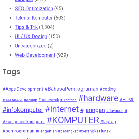
SEO Optimization
(95)
Teknisi Komputer
(603)
Tips & Trik
(1,304)
UI / UX Design
(150)
Uncategorized
(2)
Web Development
(929)
Tags
#BahasaPemrograman
#Apps Development
#coding
#hardware
#HTML
#DATABASE
#design
#framework
#Frontend
#internet
#infokomputer
#jaringan
#Javascript
#KOMPUTER
#laptop
#komponen komputer
#pemrograman
#Pengertian
#perangkat
#perangkat lunak