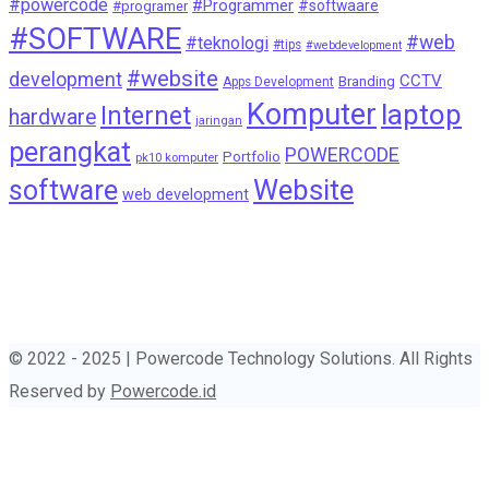
#powercode
#Programmer
#softwaare
#programer
#SOFTWARE
#web
#teknologi
#tips
#webdevelopment
#website
development
CCTV
Branding
Apps Development
Komputer
laptop
Internet
hardware
jaringan
perangkat
POWERCODE
Portfolio
pk10 komputer
Website
software
web development
© 2022 - 2025 | Powercode Technology Solutions. All Rights
Reserved by
Powercode.id