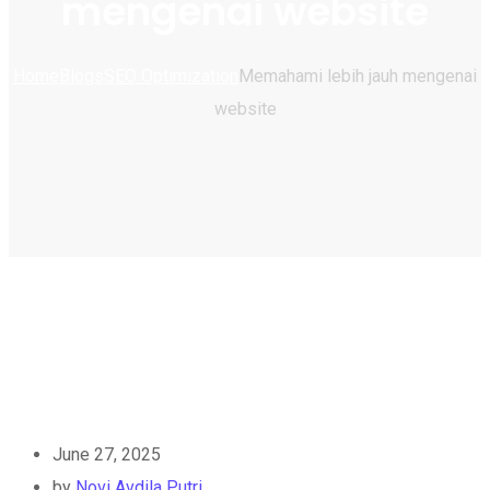
mengenai website
Home
Blogs
SEO Optimization
Memahami lebih jauh mengenai
website
June 27, 2025
by
Novi Avdila Putri