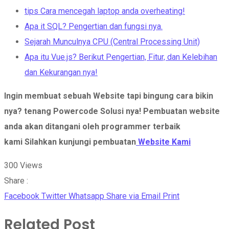
tips Cara mencegah laptop anda overheating!
Apa it SQL? Pengertian dan fungsi nya.
Sejarah Munculnya CPU (Central Processing Unit)
Apa itu Vue.js? Berikut Pengertian, Fitur, dan Kelebihan
dan Kekurangan nya!
Ingin membuat sebuah Website tapi bingung cara bikin
nya? tenang Powercode Solusi nya!
Pembuatan website
anda akan ditangani oleh programmer terbaik
kami Silahkan kunjungi pembuatan
Website Kami
300
Views
Share :
Facebook
Twitter
Whatsapp
Share via Email
Print
Related Post