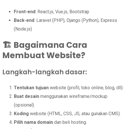
Front-end
: React.js, Vue.js, Bootstrap
Back-end
: Laravel (PHP), Django (Python), Express
(Node.js)
🏗️
Bagaimana Cara
Membuat Website?
Langkah-langkah dasar:
Tentukan tujuan
website (profil, toko online, blog, dll).
Buat desain
menggunakan wireframe/mockup
(opsional).
Koding
website (HTML, CSS, JS, atau gunakan CMS).
Pilih nama domain
dan beli hosting.