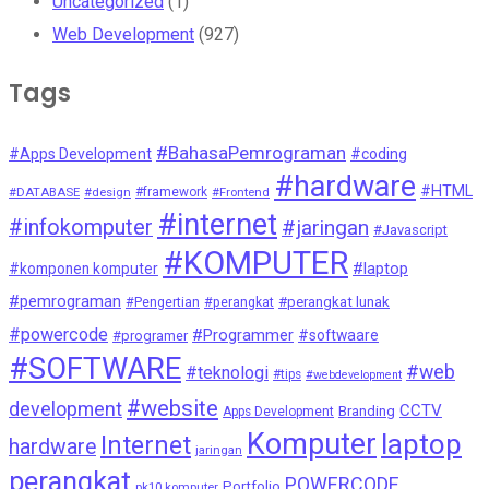
Uncategorized
(1)
Web Development
(927)
Tags
#BahasaPemrograman
#Apps Development
#coding
#hardware
#HTML
#DATABASE
#design
#framework
#Frontend
#internet
#infokomputer
#jaringan
#Javascript
#KOMPUTER
#laptop
#komponen komputer
#pemrograman
#Pengertian
#perangkat
#perangkat lunak
#powercode
#Programmer
#softwaare
#programer
#SOFTWARE
#web
#teknologi
#tips
#webdevelopment
#website
development
CCTV
Branding
Apps Development
Komputer
laptop
Internet
hardware
jaringan
perangkat
POWERCODE
Portfolio
pk10 komputer