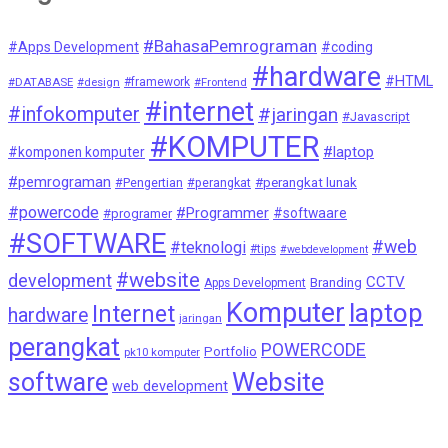
#BahasaPemrograman
#Apps Development
#coding
#hardware
#HTML
#DATABASE
#design
#framework
#Frontend
#internet
#infokomputer
#jaringan
#Javascript
#KOMPUTER
#laptop
#komponen komputer
#pemrograman
#Pengertian
#perangkat
#perangkat lunak
#powercode
#Programmer
#softwaare
#programer
#SOFTWARE
#web
#teknologi
#tips
#webdevelopment
#website
development
CCTV
Branding
Apps Development
Komputer
laptop
Internet
hardware
jaringan
perangkat
POWERCODE
Portfolio
pk10 komputer
Website
software
web development