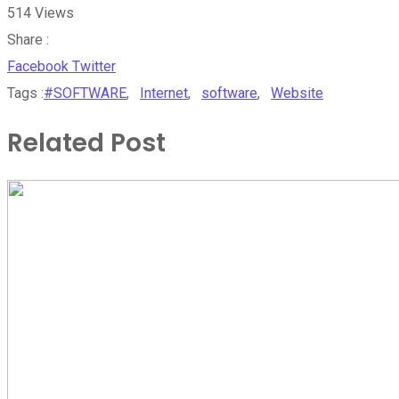
514
Views
Share :
Whatsapp
Share
Print
Facebook
Twitter
via
Tags :
#SOFTWARE
,
Internet
,
software
,
Website
Email
Related Post