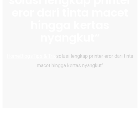
solusi lengkap printer
eror dari tinta macet
hingga kertas
nyangkut”
Home
Blogs
Tips & Trik
solusi lengkap printer eror dari tinta
macet hingga kertas nyangkut”