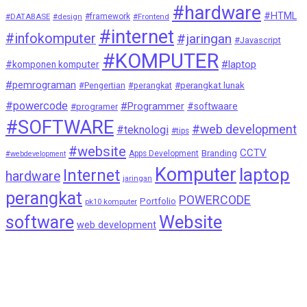
#hardware
#HTML
#DATABASE
#design
#framework
#Frontend
#internet
#infokomputer
#jaringan
#Javascript
#KOMPUTER
#laptop
#komponen komputer
#pemrograman
#Pengertian
#perangkat
#perangkat lunak
#powercode
#Programmer
#softwaare
#programer
#SOFTWARE
#web development
#teknologi
#tips
#website
CCTV
Branding
Apps Development
#webdevelopment
Komputer
laptop
Internet
hardware
jaringan
perangkat
POWERCODE
Portfolio
pk10 komputer
Website
software
web development