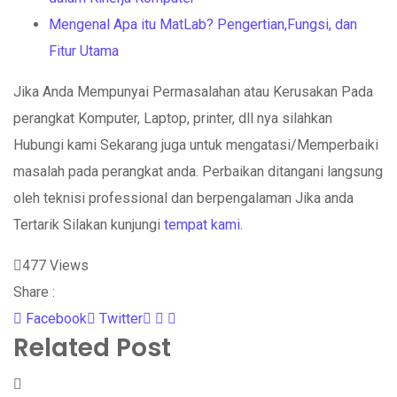
Mengenal Apa itu MatLab? Pengertian,Fungsi, dan
Fitur Utama
Jika Anda Mempunyai Permasalahan atau Kerusakan Pada
perangkat Komputer, Laptop, printer, dll nya silahkan
Hubungi kami Sekarang juga untuk mengatasi/Memperbaiki
masalah pada perangkat anda. Perbaikan ditangani langsung
oleh teknisi professional dan berpengalaman Jika anda
Tertarik Silakan kunjungi
tempat kami.
477
Views
Share :
Whatsapp
Share
Print
Facebook
Twitter
Related Post
via
Email