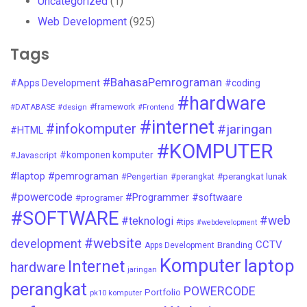
Uncategorized
(1)
Web Development
(925)
Tags
#BahasaPemrograman
#Apps Development
#coding
#hardware
#DATABASE
#design
#framework
#Frontend
#internet
#infokomputer
#jaringan
#HTML
#KOMPUTER
#komponen komputer
#Javascript
#laptop
#pemrograman
#Pengertian
#perangkat
#perangkat lunak
#powercode
#Programmer
#softwaare
#programer
#SOFTWARE
#web
#teknologi
#tips
#webdevelopment
#website
development
CCTV
Branding
Apps Development
Komputer
laptop
Internet
hardware
jaringan
perangkat
POWERCODE
Portfolio
pk10 komputer