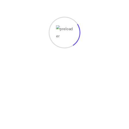
S
imak artikel kami yang
lain di bawah ini
:
tips Cara mencegah laptop anda overheating!
Sejarah Munculnya CPU (Central Processing Unit)
Apa Itu MousePad? Pandangan Mendalam tentang
Alas Pengerakan Mouse
Memahami Gigahertz: Dasar-dasar dan Peranannya
dalam Kinerja Komputer
Mengenal Apa itu MatLab? Pengertian,Fungsi, dan
Fitur Utama
Jika Anda Mempunyai Permasalahan atau Kerusakan Pada
perangkat Komputer, Laptop, printer, dll nya silahkan