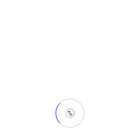
Yuuk Kenali Apa itu C++
Kami juga menyediakan layanan pembuatan website, IT
training, dan service laptop maupun printer kunjungi
kami
disini
.
1120
Views
Share :
Whatsapp
Share
Print
Tags :
#color
,
#design
via
,
#KOMPUTER
,
#SOFTWARE
,
#website
Email
Related Post
August 8, 2026
Windows Tidak Bisa Booting? Ini Penyebab dan